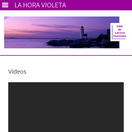
LA HORA VIOLETA
Ir
al
contenido
Vídeos