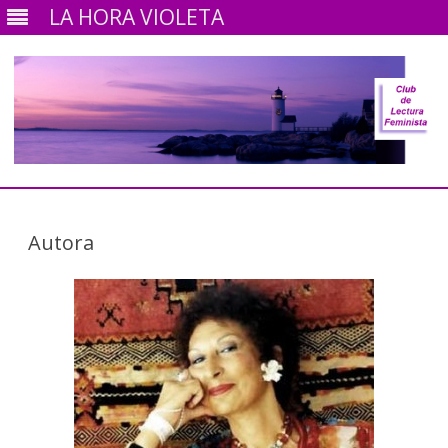
LA HORA VIOLETA
Ir
al
contenido
Autora