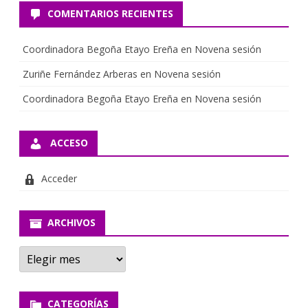
COMENTARIOS RECIENTES
Coordinadora Begoña Etayo Ereña
en
Novena sesión
Zuriñe Fernández Arberas
en
Novena sesión
Coordinadora Begoña Etayo Ereña
en
Novena sesión
ACCESO
Acceder
ARCHIVOS
A
r
c
h
i
CATEGORÍAS
v