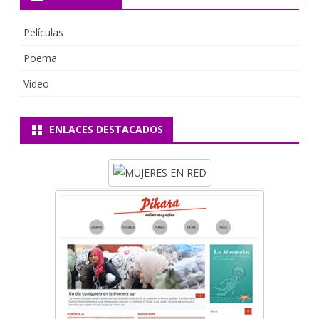
o
s
Películas
Poema
Vídeo
ENLACES DESTACADOS