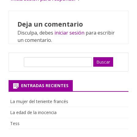
Deja un comentario
Disculpa, debes
iniciar sesión
para escribir
un comentario.
B
u
s
c
ENTRADAS RECIENTES
a
r
La mujer del teniente francés
La edad de la inocencia
Tess