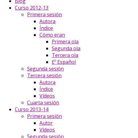
Blog
Curso 2012-13
Primera sesión
Autora
Índice
Cómo eran
Primera ola
Segunda ola
Tercera ola
Eº Español
Segunda sesión
Tercera sesión
Autora
Índice
Vídeos
Cuarta sesión
Curso 2013-14
Primera sesión
Autor
Vídeos
Segunda sesión