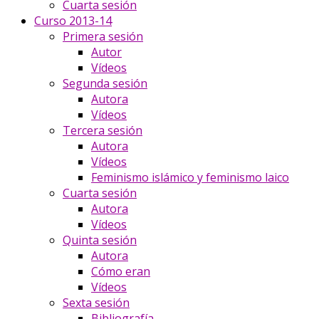
Cuarta sesión
Curso 2013-14
Primera sesión
Autor
Vídeos
Segunda sesión
Autora
Vídeos
Tercera sesión
Autora
Vídeos
Feminismo islámico y feminismo laico
Cuarta sesión
Autora
Vídeos
Quinta sesión
Autora
Cómo eran
Vídeos
Sexta sesión
Bibliografía