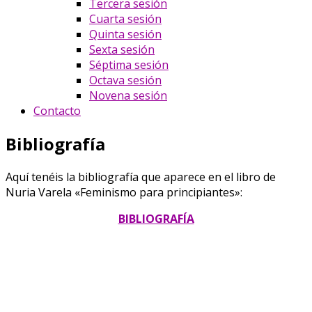
Tercera sesión
Cuarta sesión
Quinta sesión
Sexta sesión
Séptima sesión
Octava sesión
Novena sesión
Contacto
Bibliografía
Aquí tenéis la bibliografía que aparece en el libro de
Nuria Varela «Feminismo para principiantes»:
BIBLIOGRAFÍA