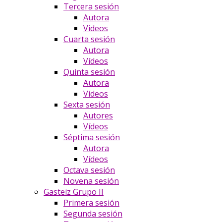
Tercera sesión
Autora
Videos
Cuarta sesión
Autora
Vídeos
Quinta sesión
Autora
Vídeos
Sexta sesión
Autores
Vídeos
Séptima sesión
Autora
Vídeos
Octava sesión
Novena sesión
Gasteiz Grupo II
Primera sesión
Segunda sesión