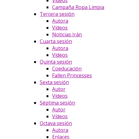
Vídeos
Campaña Ropa Limpia
Tercera sesión
Autora
Vídeos
Noticias Irán
Cuarta sesión
Autora
Vídeos
Quinta sesión
Coeducación
Fallen Princesses
Sexta sesión
Autor
Vídeos
Séptima sesión
Autor
Vídeos
Octava sesión
Autora
Enlaces