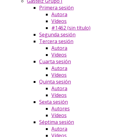
Gasteiz Grupo I
Primera sesión
Autora
Vídeos
#1462 (sin título)
Segunda sesión
Tercera sesión
Autora
Videos
Cuarta sesión
Autora
Vídeos
Quinta sesión
Autora
Vídeos
Sexta sesión
Autores
Vídeos
Séptima sesión
Autora
Vídeos