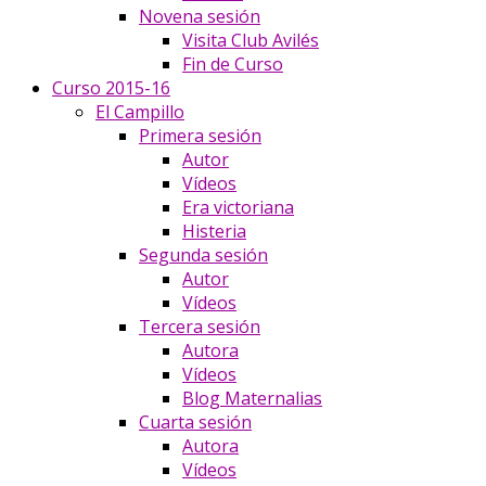
Novena sesión
Visita Club Avilés
Fin de Curso
Curso 2015-16
El Campillo
Primera sesión
Autor
Vídeos
Era victoriana
Histeria
Segunda sesión
Autor
Vídeos
Tercera sesión
Autora
Vídeos
Blog Maternalias
Cuarta sesión
Autora
Vídeos