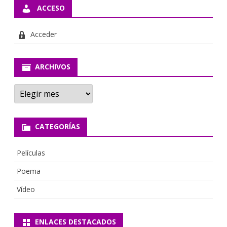
ACCESO
Acceder
ARCHIVOS
A
r
c
h
i
CATEGORÍAS
v
o
s
Películas
Poema
Vídeo
ENLACES DESTACADOS