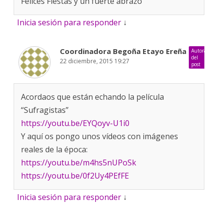
Felices Fiestas y un fuerte abrazo
Inicia sesión para responder
↓
Coordinadora Begoña Etayo Ereña
Autora
del
22 diciembre, 2015 19:27
post
Acordaos que están echando la película
“Sufragistas”
https://youtu.be/EYQoyv-U1i0
Y aquí os pongo unos vídeos con imágenes
reales de la época:
https://youtu.be/m4hs5nUPoSk
https://youtu.be/0f2Uy4PEfFE
Inicia sesión para responder
↓