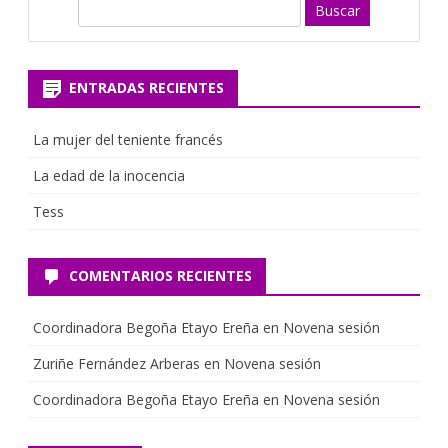
B
u
s
c
ENTRADAS RECIENTES
a
r
La mujer del teniente francés
La edad de la inocencia
Tess
COMENTARIOS RECIENTES
Coordinadora Begoña Etayo Ereña
en
Novena sesión
Zuriñe Fernández Arberas
en
Novena sesión
Coordinadora Begoña Etayo Ereña
en
Novena sesión