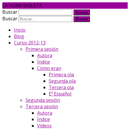
LA HORA VIOLETA
Buscar
Buscar
Inicio
Blog
Curso 2012-13
Primera sesión
Autora
Índice
Cómo eran
Primera ola
Segunda ola
Tercera ola
Eº Español
Segunda sesión
Tercera sesión
Autora
Índice
Vídeos