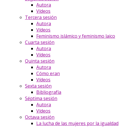
Autora
Vídeos
Tercera sesión
Autora
Vídeos
Feminismo islámico y feminismo laico
Cuarta sesión
Autora
Vídeos
Quinta sesión
Autora
Cómo eran
Vídeos
Sexta sesión
Bibliografía
Séptima sesión
Autora
Vídeos
Octava sesión
La lucha de las mujeres por la igualdad