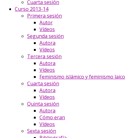
Cuarta sesión
Curso 2013-14
Primera sesión
Autor
Vídeos
Segunda sesión
Autora
Vídeos
Tercera sesión
Autora
Vídeos
Feminismo islámico y feminismo laico
Cuarta sesión
Autora
Vídeos
Quinta sesión
Autora
Cómo eran
Vídeos
Sexta sesión
Bibliografía