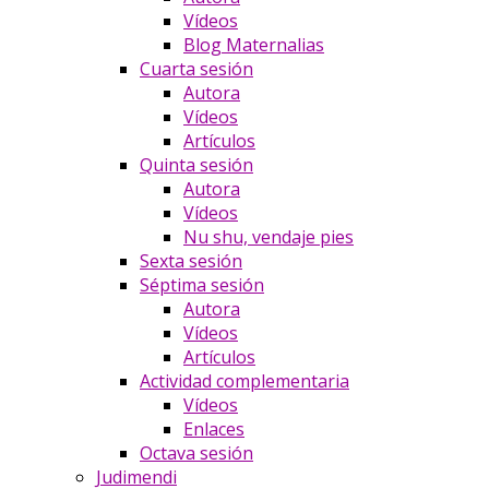
Vídeos
Blog Maternalias
Cuarta sesión
Autora
Vídeos
Artículos
Quinta sesión
Autora
Vídeos
Nu shu, vendaje pies
Sexta sesión
Séptima sesión
Autora
Vídeos
Artículos
Actividad complementaria
Vídeos
Enlaces
Octava sesión
Judimendi