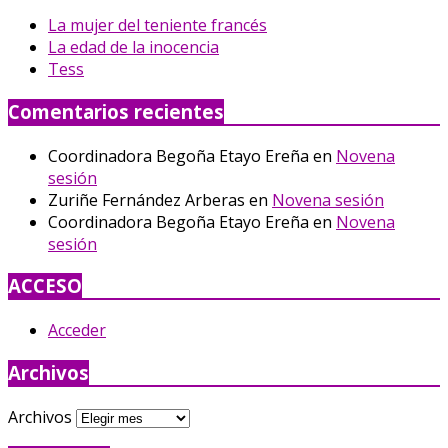
La mujer del teniente francés
La edad de la inocencia
Tess
Comentarios recientes
Coordinadora Begoña Etayo Ereña
en
Novena
sesión
Zuriñe Fernández Arberas
en
Novena sesión
Coordinadora Begoña Etayo Ereña
en
Novena
sesión
ACCESO
Acceder
Archivos
Archivos