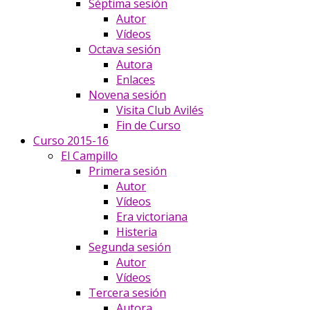
Séptima sesión
Autor
Vídeos
Octava sesión
Autora
Enlaces
Novena sesión
Visita Club Avilés
Fin de Curso
Curso 2015-16
El Campillo
Primera sesión
Autor
Vídeos
Era victoriana
Histeria
Segunda sesión
Autor
Vídeos
Tercera sesión
Autora