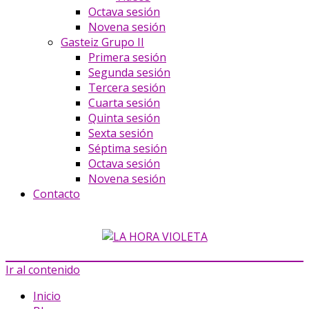
Octava sesión
Novena sesión
Gasteiz Grupo II
Primera sesión
Segunda sesión
Tercera sesión
Cuarta sesión
Quinta sesión
Sexta sesión
Séptima sesión
Octava sesión
Novena sesión
Contacto
Ir al contenido
Inicio