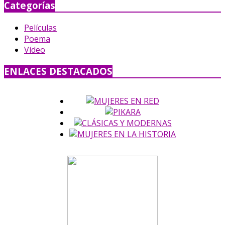
Categorías
Películas
Poema
Vídeo
ENLACES DESTACADOS