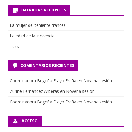
s
c
ENTRADAS RECIENTES
a
r
La mujer del teniente francés
La edad de la inocencia
Tess
COMENTARIOS RECIENTES
Coordinadora Begoña Etayo Ereña
en
Novena sesión
Zuriñe Fernández Arberas
en
Novena sesión
Coordinadora Begoña Etayo Ereña
en
Novena sesión
ACCESO