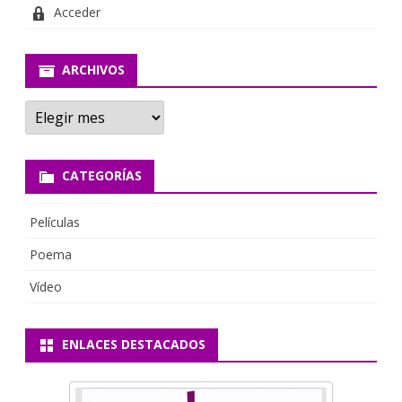
Acceder
ARCHIVOS
A
r
c
h
i
CATEGORÍAS
v
o
s
Películas
Poema
Vídeo
ENLACES DESTACADOS