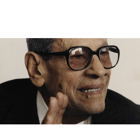
SEGUNDA SESIÓN
ÍNDICE
MONTEHERMOSO
VÍDEOS
AUTORA
JUDIMENDI
SEGUNDA SESIÓ
PRIMERA SESIÓ
TERCERA SESIÓN
CÓMO ERAN
AUTORA
VÍDEOS
AUTORA
PRIMERA OLA
TERCERA SESIÓ
SEGUNDA SESIÓ
CUARTA SESIÓN
ÍNDICE
VÍDEOS
AUTORA
SEGUNDA OLA
CUARTA SESIÓN
TERCERA SESIÓ
QUINTA SESIÓN
VÍDEOS
FEMINISMO ISLÁMICO Y
VÍDEOS
AUTORA
TERCERA OLA
QUINTA SESIÓN
CUARTA SESIÓN
FEMINISMO LAICO
SEXTA SESIÓN
CÓMO ERAN
BIBLIOGRAFÍA
Eº ESPAÑOL
SEXTA SESIÓN
QUINTA SESIÓN
SÉPTIMA SESIÓN
VÍDEOS
AUTORA
SÉPTIMA SESIÓ
SEXTA SESIÓN
OCTAVA SESIÓN
VÍDEOS
LA LUCHA DE LAS MUJERES POR
OCTAVA SESIÓN
SÉPTIMA SESIÓ
LA IGUALDAD
NOVENA SESIÓN
NOVENA SESIÓN
OCTAVA SESIÓN
LA LUCHA DE LAS MUJERES POR
NOVENA SESIÓN
LA IGUALDAD-1