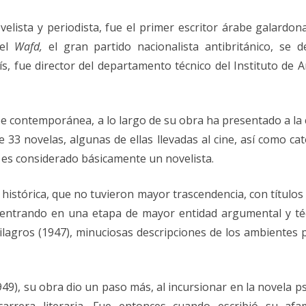
velista y periodista, fue el primer escritor árabe galardo
del
Wafd,
el gran partido nacionalista antibritánico, se
, fue director del departamento técnico del Instituto de A
be contemporánea, a lo largo de su obra ha presentado a la
ye 33 novelas, algunas de ellas llevadas al cine, así como ca
 es considerado básicamente un novelista.
histórica, que no tuvieron mayor trascendencia, con título
, entrando en una etapa de mayor entidad argumental y té
os milagros (1947), minuciosas descripciones de los ambientes
1949), su obra dio un paso más, al incursionar en la novela 
 carrera literaria. Fue entonces cuando escribió su af