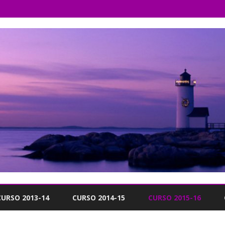
Ir
al
CURSO 2013-14
CURSO 2014-15
CURSO 2015-16
contenido
PRIMERA SESIÓN
AUTORA
JUDIMENDI
AUTOR
EL CAMPILLO
PRIMERA SESIÓ