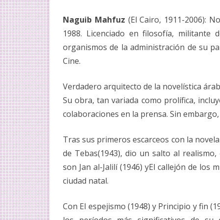
Naguib Mahfuz
(El Cairo, 1911-2006): No
1988. Licenciado en filosofía, militante 
organismos de la administración de su país
Cine.
Verdadero arquitecto de la novelística ára
Su obra, tan variada como prolífica, inclu
colaboraciones en la prensa. Sin embargo,
Tras sus primeros escarceos con la novela 
de Tebas(1943), dio un salto al realismo
son Jan al-Jalilí (1946) yEl callejón de l
ciudad natal.
Con El espejismo (1948) y Principio y fin (
los períodos más significativos de su